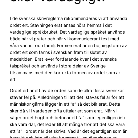
I de svenska skrivreglerna rekommenderas vi att använda
ordet ert. Stavningen erat anses höra hemma i det
vardagliga språkbruket. Det vardagliga språket används
både när vi pratar och när vi kommunicerar i text med
våra vänner och familj. Formen erat är en böjningsform av
ordet ert som fanns i svenskan fram till slutet av
medeltiden. Erat lever fortfarande kvar i det svenska
talspråket och används i stora delar av Sverige
tillsammans med den korrekta formen av ordet som är
ert.
Ordet ert är ett av de orden som de allra flesta svenskar
stavar fel på. Anledningen till att det stavas fel är för att
människor gärna lägger in ett “a” så det blir erat. Detta
sker då vi i vardagen ofta uttalar ert som erat. När vi
säger ordet högt och betonar ett “a” som egentligen inte
ska vara där, det leder till att många tror att det ska vara
ett “a” i ordet när det skrivs. Vad är det egentligen som är
korrekt och inte när det kommer till användningen av