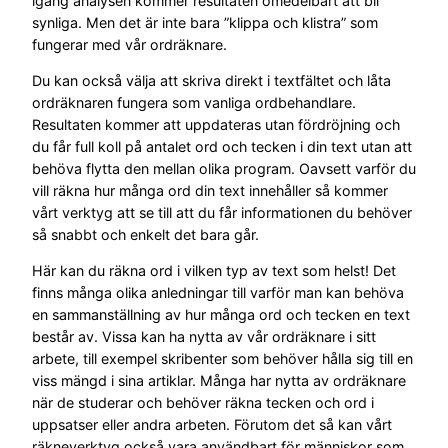
igång analysen kommer resultaten omedelbart att bli
synliga. Men det är inte bara ”klippa och klistra” som
fungerar med vår ordräknare.
Du kan också välja att skriva direkt i textfältet och låta
ordräknaren fungera som vanliga ordbehandlare.
Resultaten kommer att uppdateras utan fördröjning och
du får full koll på antalet ord och tecken i din text utan att
behöva flytta den mellan olika program. Oavsett varför du
vill räkna hur många ord din text innehåller så kommer
vårt verktyg att se till att du får informationen du behöver
så snabbt och enkelt det bara går.
Här kan du räkna ord i vilken typ av text som helst! Det
finns många olika anledningar till varför man kan behöva
en sammanställning av hur många ord och tecken en text
består av. Vissa kan ha nytta av vår ordräknare i sitt
arbete, till exempel skribenter som behöver hålla sig till en
viss mängd i sina artiklar. Många har nytta av ordräknare
när de studerar och behöver räkna tecken och ord i
uppsatser eller andra arbeten. Förutom det så kan vårt
räkneverktyg också vara användbart för människor som