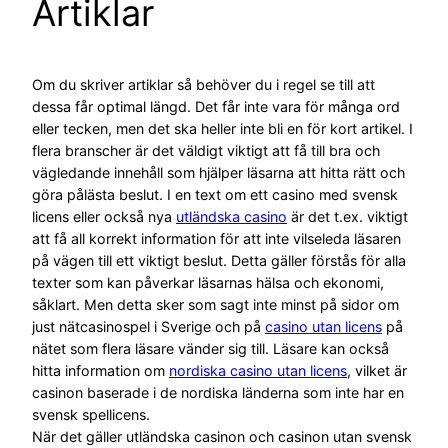
Artiklar
Om du skriver artiklar så behöver du i regel se till att
dessa får optimal längd. Det får inte vara för många ord
eller tecken, men det ska heller inte bli en för kort artikel. I
flera branscher är det väldigt viktigt att få till bra och
vägledande innehåll som hjälper läsarna att hitta rätt och
göra pålästa beslut. I en text om ett casino med svensk
licens eller också nya
utländska casino
är det t.ex. viktigt
att få all korrekt information för att inte vilseleda läsaren
på vägen till ett viktigt beslut. Detta gäller förstås för alla
texter som kan påverkar läsarnas hälsa och ekonomi,
såklart. Men detta sker som sagt inte minst på sidor om
just nätcasinospel i Sverige och på
casino utan licens
på
nätet som flera läsare vänder sig till. Läsare kan också
hitta information om
nordiska casino utan licens
, vilket är
casinon baserade i de nordiska länderna som inte har en
svensk spellicens.
När det gäller utländska casinon och casinon utan svensk