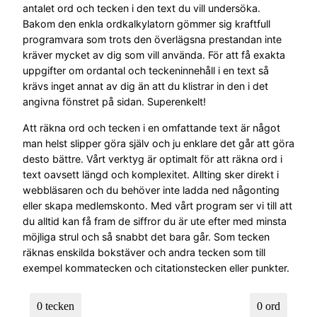
antalet ord och tecken i den text du vill undersöka.
Bakom den enkla ordkalkylatorn gömmer sig kraftfull
programvara som trots den överlägsna prestandan inte
kräver mycket av dig som vill använda. För att få exakta
uppgifter om ordantal och teckeninnehåll i en text så
krävs inget annat av dig än att du klistrar in den i det
angivna fönstret på sidan. Superenkelt!
Att räkna ord och tecken i en omfattande text är något
man helst slipper göra själv och ju enklare det går att göra
desto bättre. Vårt verktyg är optimalt för att räkna ord i
text oavsett längd och komplexitet. Allting sker direkt i
webbläsaren och du behöver inte ladda ned någonting
eller skapa medlemskonto. Med vårt program ser vi till att
du alltid kan få fram de siffror du är ute efter med minsta
möjliga strul och så snabbt det bara går. Som tecken
räknas enskilda bokstäver och andra tecken som till
exempel kommatecken och citationstecken eller punkter.