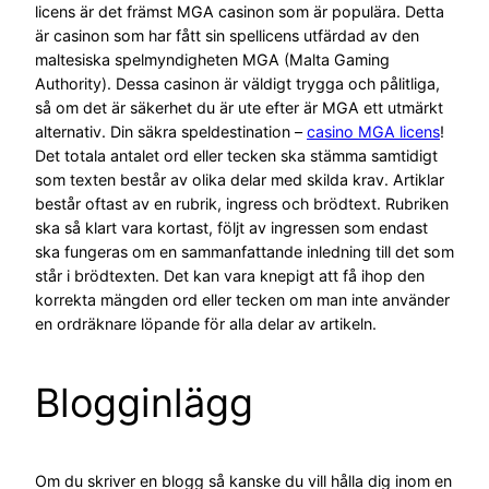
licens är det främst MGA casinon som är populära. Detta
är casinon som har fått sin spellicens utfärdad av den
maltesiska spelmyndigheten MGA (Malta Gaming
Authority). Dessa casinon är väldigt trygga och pålitliga,
så om det är säkerhet du är ute efter är MGA ett utmärkt
alternativ. Din säkra speldestination –
casino MGA licens
!
Det totala antalet ord eller tecken ska stämma samtidigt
som texten består av olika delar med skilda krav. Artiklar
består oftast av en rubrik, ingress och brödtext. Rubriken
ska så klart vara kortast, följt av ingressen som endast
ska fungeras om en sammanfattande inledning till det som
står i brödtexten. Det kan vara knepigt att få ihop den
korrekta mängden ord eller tecken om man inte använder
en ordräknare löpande för alla delar av artikeln.
Blogginlägg
Om du skriver en blogg så kanske du vill hålla dig inom en