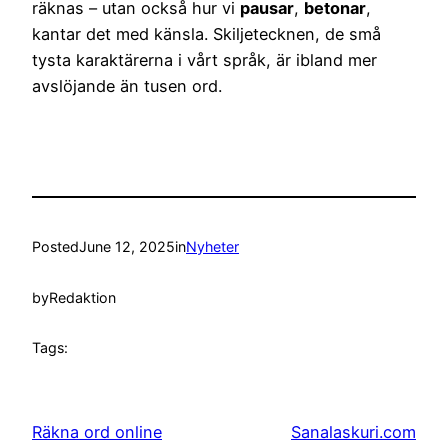
räknas – utan också hur vi
pausar
,
betonar
,
kantar det med känsla. Skiljetecknen, de små
tysta karaktärerna i vårt språk, är ibland mer
avslöjande än tusen ord.
Posted
June 12, 2025
in
Nyheter
by
Redaktion
Tags:
Räkna ord online
Sanalaskuri.com