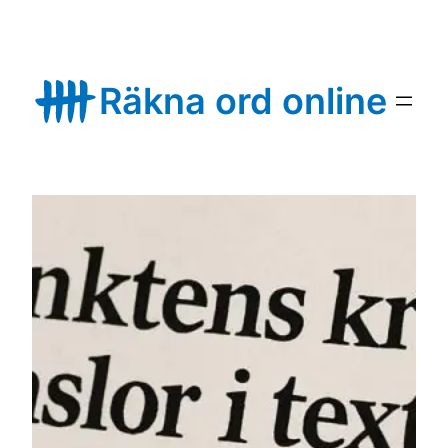
Skip
to
content
Räkna ord online