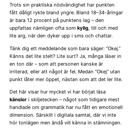
Trots sin praktiska nödvändighet har punkten
fått dåligt rykte bland yngre. Bland 18–34-åringar
är bara 12 procent på punktens lag – den
uppfattas nämligen ofta som
kylig
, till och med
lite arg, när den dyker upp i sms och chattar.
Tänk dig ett meddelande som bara säger: “Okej.”
Känns det lite stelt? Lite surt? Ja, många läser in
en ton där – som att personen kanske är
irriterad, eller att något är fel. Medan “Okej” utan
punkt låter mer öppet, nästan som att det ler lite.
Det här visar hur mycket vi har börjat läsa
känslor
i skiljetecken – något som tidigare mest
handlade om grammatik har nu fått en emotionell
dimension. Särskilt i digitala samtal, där vi inte
hör tonlägen men ändå vill känna in stämningen.