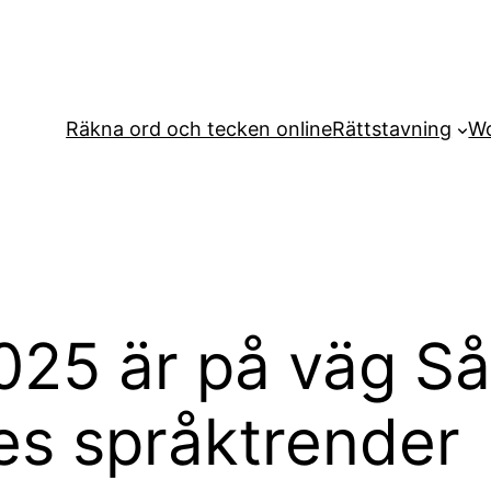
Räkna ord och tecken online
Rättstavning
Wo
025 är på väg Så
es språktrender