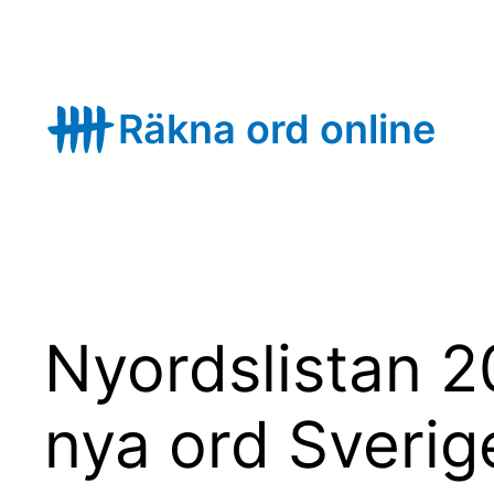
Skip
to
content
Räkna ord online
Nyordslistan 2
nya ord Sverig