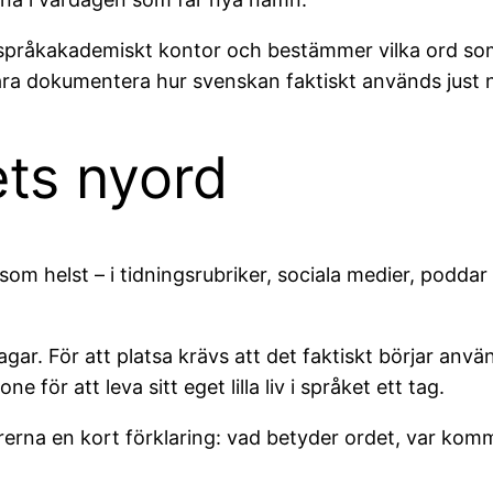
t språkakademiskt kontor och bestämmer vilka ord s
bara dokumentera hur svenskan faktiskt används just 
ets nyord
 som helst – i tidningsrubriker, sociala medier, podda
agar. För att platsa krävs att det faktiskt börjar anv
 för att leva sitt eget lilla liv i språket ett tag.
rerna en kort förklaring: vad betyder ordet, var komm