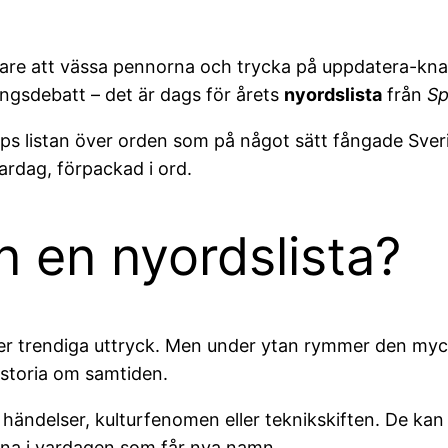
re att vässa pennorna och trycka på uppdatera-knappe
ngsdebatt – det är dags för årets
nyordslista
från
Sp
 listan över orden som på något sätt fångade Sverig
rdag, förpackad i ord.
n en nyordslista?
över trendiga uttryck. Men under ytan rymmer den myck
historia om samtiden.
 händelser, kulturfenomen eller teknikskiften. De ka
erna i vardagen som får nya namn.