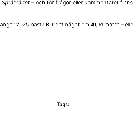
h
Språkrådet
– och för frågor eller kommentarer finn
d fångar 2025 bäst? Blir det något om
AI
, klimatet – e
Tags: