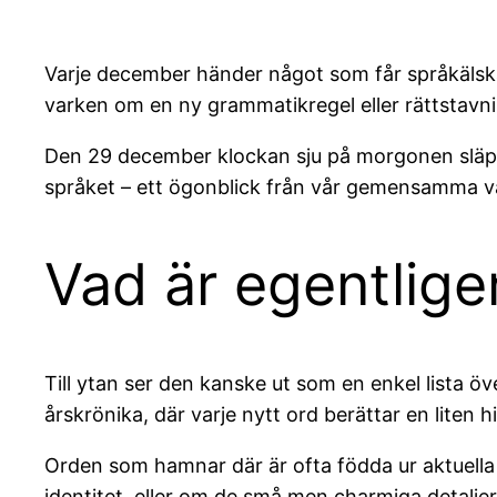
Varje december händer något som får språkälska
varken om en ny grammatikregel eller rättstavni
Den 29 december klockan sju på morgonen släpps
språket – ett ögonblick från vår gemensamma va
Vad är egentlige
Till ytan ser den kanske ut som en enkel lista 
årskrönika, där varje nytt ord berättar en liten 
Orden som hamnar där är ofta födda ur aktuella
identitet, eller om de små men charmiga detalj