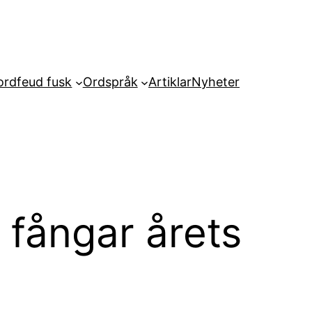
rdfeud fusk
Ordspråk
Artiklar
Nyheter
 fångar årets