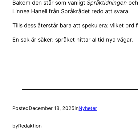
Bakom den står som vanligt
Språktidningen
oc
Linnea Hanell från Språkrådet redo att svara.
Tills dess återstår bara att spekulera: vilket or
En sak är säker: språket hittar alltid nya vägar.
Posted
December 18, 2025
in
Nyheter
by
Redaktion