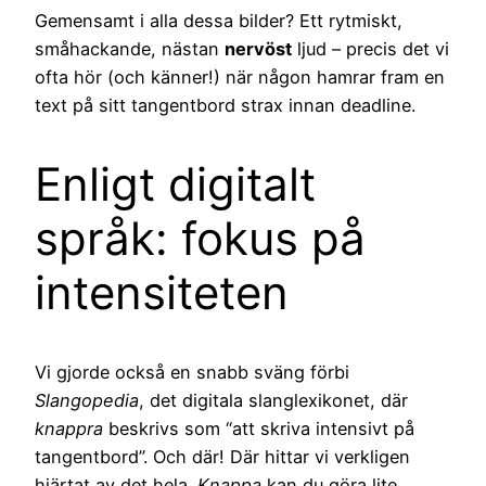
Gemensamt i alla dessa bilder? Ett rytmiskt,
småhackande, nästan
nervöst
ljud – precis det vi
ofta hör (och känner!) när någon hamrar fram en
text på sitt tangentbord strax innan deadline.
Enligt digitalt
språk: fokus på
intensiteten
Vi gjorde också en snabb sväng förbi
Slangopedia
, det digitala slanglexikonet, där
knappra
beskrivs som “att skriva intensivt på
tangentbord”. Och där! Där hittar vi verkligen
hjärtat av det hela.
Knappa
kan du göra lite