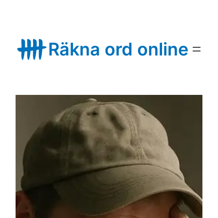
Skip
to
content
Räkna ord online