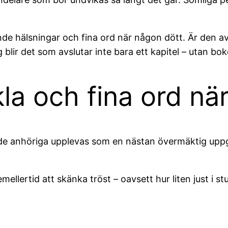
nde hälsningar och fina ord när någon dött. Är den a
 blir det som avslutar inte bara ett kapitel – utan boke
nkla och fina ord n
ll de anhöriga upplevas som en nästan övermäktig upp
llertid att skänka tröst – oavsett hur liten just i s