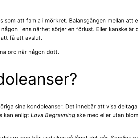
s som att famla i mörkret. Balansgången mellan att erb
är någon i ens närhet sörjer en förlust. Eller kanske ä
att få ett avslut.
fina ord när någon dött.
doleanser?
riga sina kondoleanser. Det innebär att visa deltaga
s kan enligt
Lova Begravning
ske med eller utan blo
delare som bör undvikas så långt det går. Somliga pe