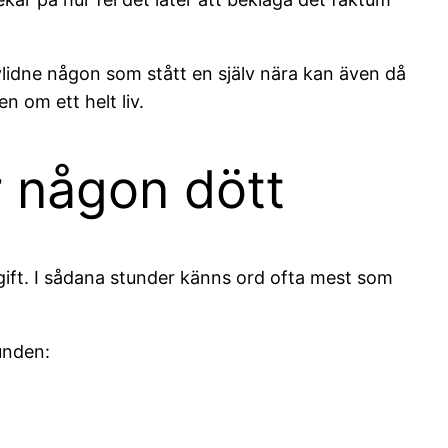
vlidne någon som stått en själv nära kan även då
n om ett helt liv.
är någon dött
gift. I sådana stunder känns ord ofta mest som
tunden: