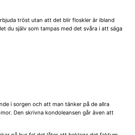
juda tröst utan att det blir floskler är ibland
r det du själv som tampas med det svåra i att säga
nde i sorgen och att man tänker på de allra
mmor. Den skrivna kondoleansen går även att
kar på hur fel det låter att beklaga det faktum