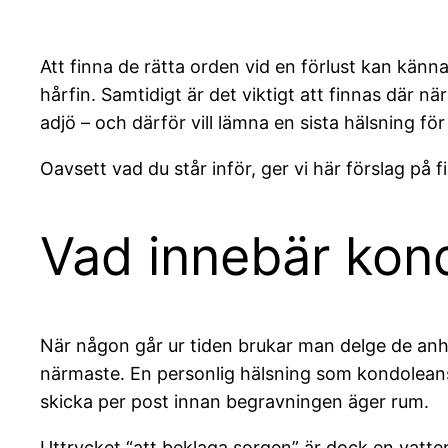
Att finna de rätta orden vid en förlust kan känna
hårfin. Samtidigt är det viktigt att finnas där n
adjö – och därför vill lämna en sista hälsning för 
Oavsett vad du står inför, ger vi här förslag på 
Vad innebär kon
När någon går ur tiden brukar man delge de anhö
närmaste. En personlig hälsning som kondolean
skicka per post innan begravningen äger rum.
Uttrycket “att beklaga sorgen” är dock en vatten