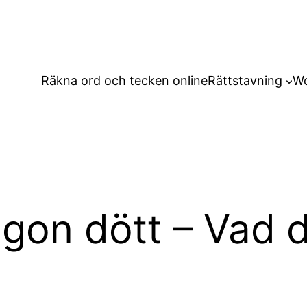
Räkna ord och tecken online
Rättstavning
Wo
ågon dött – Vad d