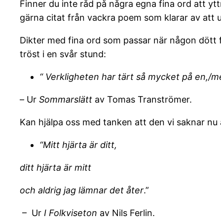
Finner du inte råd på några egna fina ord att y
gärna citat från vackra poem som klarar av att 
Dikter med fina ord som passar när någon dött f
tröst i en svår stund:
“ Verkligheten har tärt så mycket på en,/me
–
Ur
Sommarslätt
av Tomas Tranströmer.
Kan hjälpa oss med tanken att den vi saknar nu ä
“Mitt hjärta är ditt,
ditt hjärta är mitt
och aldrig jag lämnar det åter
.”
– Ur
I Folkviseton
av Nils Ferlin.