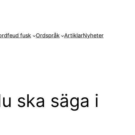
rdfeud fusk
Ordspråk
Artiklar
Nyheter
u ska säga i