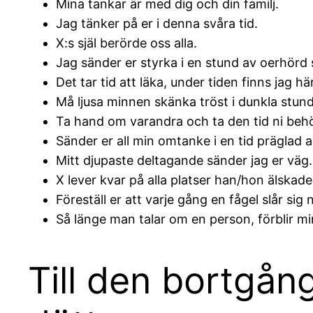
Mina tankar är med dig och din familj.
Jag tänker på er i denna svåra tid.
X:s själ berörde oss alla.
Jag sänder er styrka i en stund av oerhörd 
Det tar tid att läka, under tiden finns jag här
Må ljusa minnen skänka tröst i dunkla stund
Ta hand om varandra och ta den tid ni behöv
Sänder er all min omtanke i en tid präglad a
Mitt djupaste deltagande sänder jag er väg.
X lever kvar på alla platser han/hon älskade
Föreställ er att varje gång en fågel slår sig
Så länge man talar om en person, förblir m
Till den bortgån