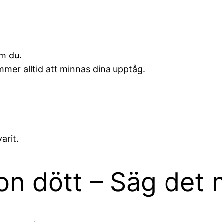
m du.
ommer alltid att minnas dina upptåg.
arit.
on dött – Säg det 