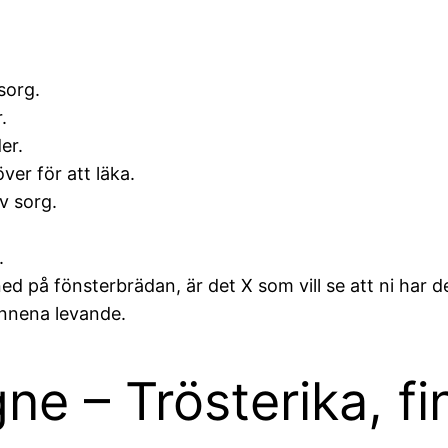
sorg.
.
er.
er för att läka.
v sorg.
.
 ned på fönsterbrädan, är det X som vill se att ni har d
innena levande.
gne – Trösterika, f