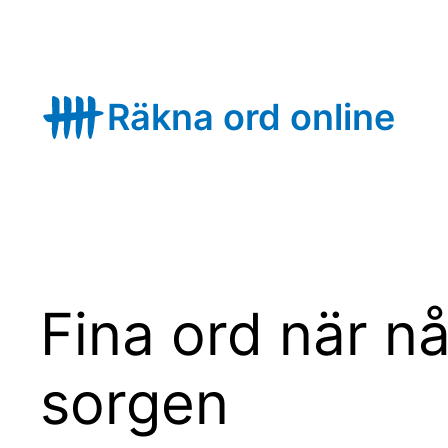
Skip
to
content
Räkna ord online
Fina ord när n
sorgen